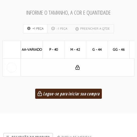
INFORME O TAMANHO, A COR E QUANTIDADE
+1 PEÇA
-1 PEÇA
PREENCHER A QTDE
AA-VARIADO
P - 40
M - 42
G - 44
GG - 46
Logue-se para iniciar sua compra