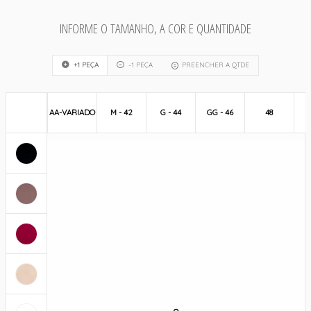
INFORME O TAMANHO, A COR E QUANTIDADE
+1 PEÇA
-1 PEÇA
PREENCHER A QTDE
AA-VARIADO
M - 42
G - 44
GG - 46
48