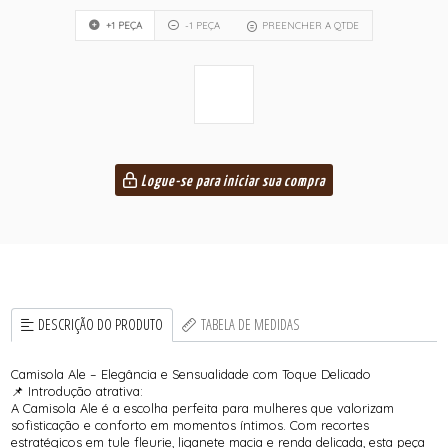
+1 PEÇA
-1 PEÇA
PREENCHER A QTDE
Logue-se para iniciar sua compra
DESCRIÇÃO DO PRODUTO
TABELA DE MEDIDAS
Camisola Ale – Elegância e Sensualidade com Toque Delicado
📌 Introdução atrativa:
A Camisola Ale é a escolha perfeita para mulheres que valorizam
sofisticação e conforto em momentos íntimos. Com recortes
estratégicos em tule fleurie, liganete macia e renda delicada, esta peça