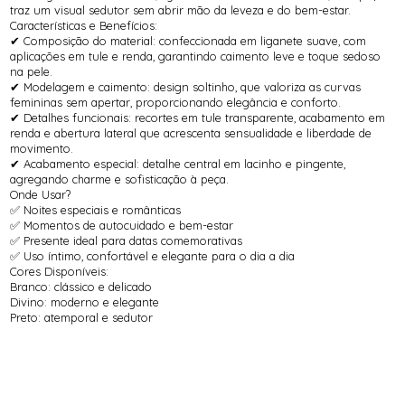
traz um visual sedutor sem abrir mão da leveza e do bem-estar.
Características e Benefícios:
✔ Composição do material: confeccionada em liganete suave, com
aplicações em tule e renda, garantindo caimento leve e toque sedoso
na pele.
✔ Modelagem e caimento: design soltinho, que valoriza as curvas
femininas sem apertar, proporcionando elegância e conforto.
✔ Detalhes funcionais: recortes em tule transparente, acabamento em
renda e abertura lateral que acrescenta sensualidade e liberdade de
movimento.
✔ Acabamento especial: detalhe central em lacinho e pingente,
agregando charme e sofisticação à peça.
Onde Usar?
✅ Noites especiais e românticas
✅ Momentos de autocuidado e bem-estar
✅ Presente ideal para datas comemorativas
✅ Uso íntimo, confortável e elegante para o dia a dia
Cores Disponíveis:
Branco: clássico e delicado
Divino: moderno e elegante
Preto: atemporal e sedutor