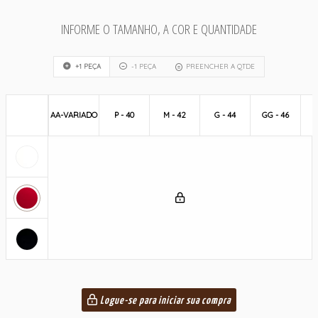
INFORME O TAMANHO, A COR E QUANTIDADE
+1 PEÇA
-1 PEÇA
PREENCHER A QTDE
AA-VARIADO
P - 40
M - 42
G - 44
GG - 46
Logue-se para iniciar sua compra