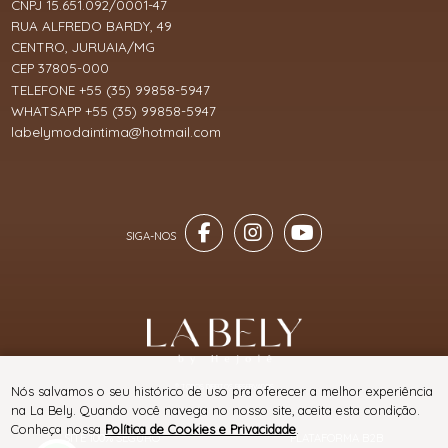
CNPJ 15.651.092/0001-47
RUA ALFREDO BARDY, 49
CENTRO, JURUAIA/MG
CEP 37805-000
TELEFONE +55 (35) 99858-5947
WHATSAPP +55 (35) 99858-5947
labelymodaintima@hotmail.com
® TODOS DIREITOS RESERVADOS
Nós salvamos o seu histórico de uso pra oferecer a melhor experiência
na La Bely. Quando você navega no nosso site, aceita esta condição.
Conheça nossa
Política de Cookies e Privacidade
.
SITE 100% SEGURO
PLATAFORMA B2B