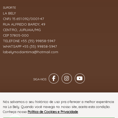
SUPORTE
LA BELY
CNPJ 15.651.092/0001-47
RUA ALFREDO BARDY, 49
CENTRO, JURUAIA/MG
CEP 37805-000
TELEFONE +55 (35) 99858-5947
WHATSAPP +55 (35) 99858-5947
labelymodaintima@hotmail.com
Nós salvamos o seu histórico de uso pra oferecer a melhor experiência
na La Bely. Quando você navega no nosso site, aceita esta condição.
Conheça nossa
Política de Cookies e Privacidade
.