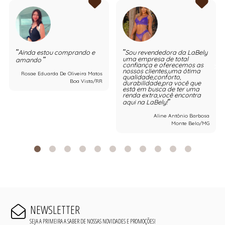
Ainda estou comprando e
Sou revendedora da LaBely
uma empresa de total
amando
confiança e oferecemos as
nossos clientes,uma ótima
Rosae Eduarda De Oliveira Matos
qualidade,conforto,
Boa Vista/RR
durabilidade,pra você que
está em busca de ter uma
renda extra,você encontra
aqui na LaBely!
Aline Antônio Barbosa
Monte Belo/MG
NEWSLETTER
SEJA A PRIMEIRA A SABER DE NOSSAS NOVIDADES E PROMOÇÕES!