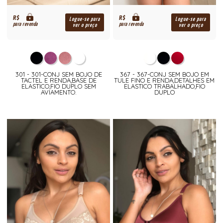
R$
R$
Logue-se para
Logue-se para
para revenda
para revenda
ver o preço
ver o preço
301 - 301-CONJ SEM BOJO DE
367 - 367-CONJ SEM BOJO EM
TACTEL E RENDA,BASE DE
TULE FINO E RENDA,DETALHES EM
ELASTICO,FIO DUPLO SEM
ELASTICO TRABALHADO,FIO
AVIAMENTO.
DUPLO