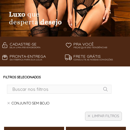
CADASTRE-SE
PRA VOCÊ
SEJA UMA REVENDEDORA
PEÇAS QUE SÃO TENDÊNCIAS!
PRONTA-ENTREGA
FRETE GRÁTIS
DA FÁBRICA PARA SUA LOJA
CONSULTE AS NOSSAS CONDIÇÕES
FILTROS SELECIONADOS
CONJUNTO SEM BOJO
LIMPAR FILTROS