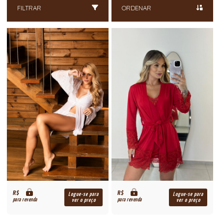
FILTRAR
ORDENAR
R$
R$
Logue-se para
Logue-se para
para revenda
para revenda
ver o preço
ver o preço