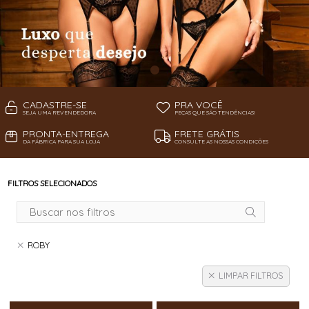
CADASTRE-SE
PRA VOCÊ
SEJA UMA REVENDEDORA
PEÇAS QUE SÃO TENDÊNCIAS!
PRONTA-ENTREGA
FRETE GRÁTIS
DA FÁBRICA PARA SUA LOJA
CONSULTE AS NOSSAS CONDIÇÕES
FILTROS SELECIONADOS
ROBY
LIMPAR FILTROS