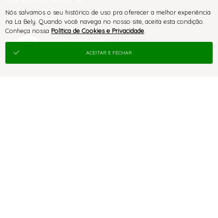
RUA ALFREDO BARDY, 49
CENTRO, JURUAIA/MG
Nós salvamos o seu histórico de uso pra oferecer a melhor experiência
CEP 37805-000
na La Bely. Quando você navega no nosso site, aceita esta condição.
Conheça nossa
Política de Cookies e Privacidade
.
TELEFONE +55 (35) 99858-5947
WHATSAPP +55 (35) 99858-5947
labelymodaintima@hotmail.com
ACEITAR E FECHAR
® TODOS DIREITOS RESERVADOS
SITE 100% SEGURO
PLATAFORMA B2B