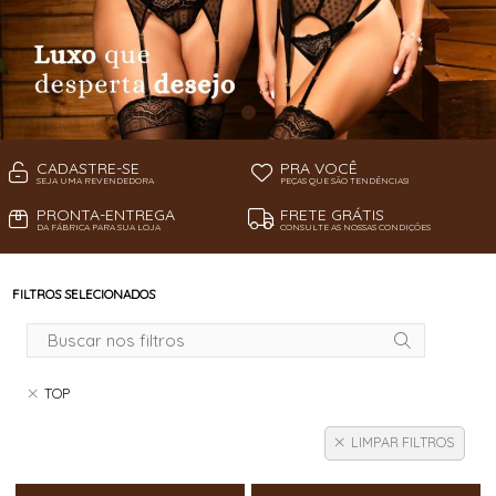
CADASTRE-SE
PRA VOCÊ
SEJA UMA REVENDEDORA
PEÇAS QUE SÃO TENDÊNCIAS!
PRONTA-ENTREGA
FRETE GRÁTIS
DA FÁBRICA PARA SUA LOJA
CONSULTE AS NOSSAS CONDIÇÕES
FILTROS SELECIONADOS
TOP
LIMPAR FILTROS