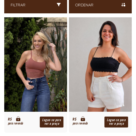
FILTRAR
ORDENAR
R$
R$
Logue-se para
Logue-se para
para revenda
para revenda
ver o preço
ver o preço