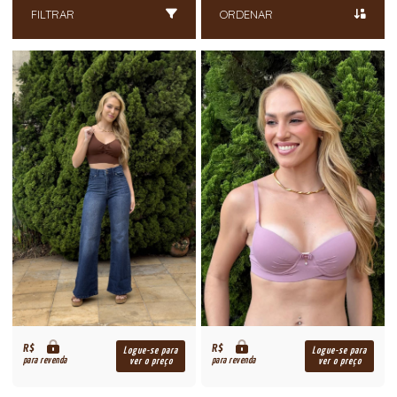
FILTRAR
ORDENAR
R$
R$
Logue-se para
Logue-se para
para revenda
para revenda
ver o preço
ver o preço