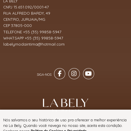
LA BELY
CNPJ 15.651.092/0001-47
RUA ALFREDO BARDY, 49
CENTRO, JURUAIA/MG
CEP 37805-000
TELEFONE +55 (35) 99858-5947
WHATSAPP +55 (35) 99858-5947
labelymodaintima@hotmail.com
® TODOS DIREITOS RESERVADOS
Nós salvamos o seu histórico de uso pra oferecer a melhor experiência
na La Bely. Quando você navega no nosso site, aceita esta condição.