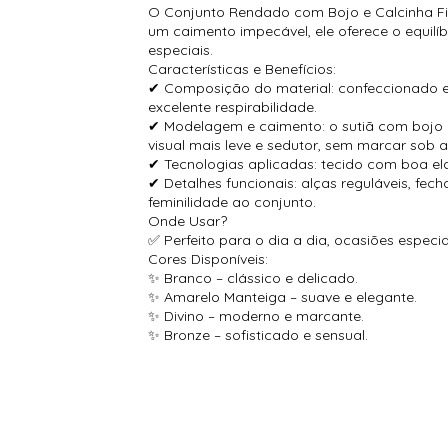
O Conjunto Rendado com Bojo e Calcinha Fio
um caimento impecável, ele oferece o equilíb
especiais.
Características e Benefícios:
✔ Composição do material: confeccionado em 
excelente respirabilidade.
✔ Modelagem e caimento: o sutiã com bojo e
visual mais leve e sedutor, sem marcar sob a
✔ Tecnologias aplicadas: tecido com boa el
✔ Detalhes funcionais: alças reguláveis, f
feminilidade ao conjunto.
Onde Usar?
✅ Perfeito para o dia a dia, ocasiões especi
Cores Disponíveis:
✨ Branco – clássico e delicado.
✨ Amarelo Manteiga – suave e elegante.
✨ Divino – moderno e marcante.
✨ Bronze – sofisticado e sensual.