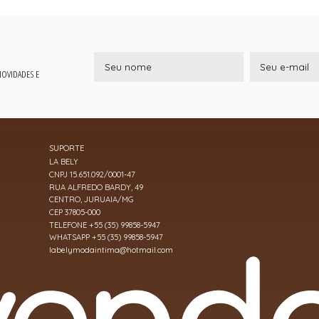
 NOVIDADES E
SUPORTE
LA BELY
CNPJ 15.651.092/0001-47
RUA ALFREDO BARDY, 49
CENTRO, JURUAIA/MG
CEP 37805-000
TELEFONE +55 (35) 99858-5947
WHATSAPP +55 (35) 99858-5947
labelymodaintima@hotmail.com