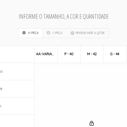
INFORME O TAMANHO, A COR E QUANTIDADE
+1 PEÇA
-1 PEÇA
PREENCHER A QTDE
AA-VARIADO
P - 40
M - 42
G - 44
CO
ZE
O