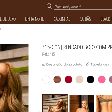
E DE LUXO
LINHA NOITE
CALCINHAS
SUTIÃS
BLACK 
OS
415-CONJ RENDADO BOJO COM PR
TODOS DE TOQUE DE 
TODOS DE BLACK FRI
TODOS DE LINHA NO
TODOS DE CALCINH
TODOS DE SUTIÃS
Ref.: 415
Descrição do produto
Tabela de m