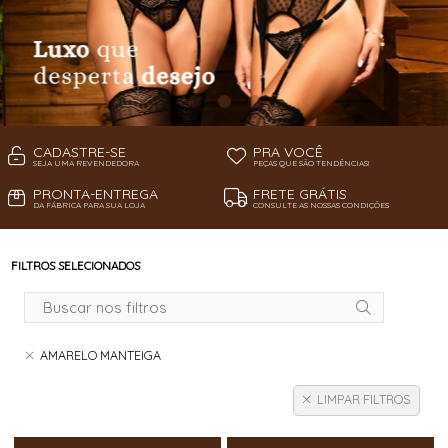
CADASTRE-SE
PRA VOCÊ
SEJA UMA REVENDEDORA
PEÇAS QUE SÃO TENDÊNCIAS!
PRONTA-ENTREGA
FRETE GRÁTIS
DA FÁBRICA PARA SUA LOJA
CONSULTE AS NOSSAS CONDIÇÕES
FILTROS SELECIONADOS
AMARELO MANTEIGA
LIMPAR FILTROS