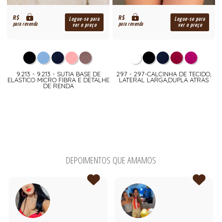
R$
R$
Logue-se para
Logue-se para
para revenda
para revenda
ver o preço
ver o preço
9.213 - 9.213 - SUTIA BASE DE
297 - 297-CALCINHA DE TECIDO,
ELASTICO MICRO FIBRA E DETALHE
LATERAL LARGA,DUPLA ATRAS
DE RENDA
DEPOIMENTOS QUE AMAMOS