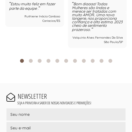
Estou muito feliz em fazer
Bom diaaaa! Todas
Mulheres são lindas e
parte da equipe .
merece ser tratadas com
muito AMOR.. Uma nova
Ruthiene Inácio Cardoso
langerie, nos proporciona
Cariacica/ES
confiança e alto estima. 2023
cheio de sentimento
prazeroso.
Valquiria Alves Fernandes Da Silva
São Paulo/SP
NEWSLETTER
SEJA A PRIMEIRA A SABER DE NOSSAS NOVIDADES E PROMOÇÕES!