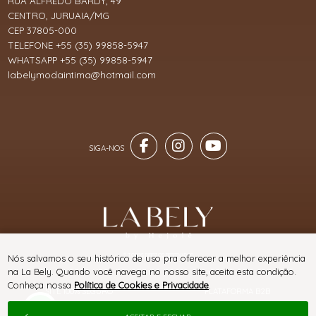
RUA ALFREDO BARDY, 49
CENTRO, JURUAIA/MG
CEP 37805-000
TELEFONE +55 (35) 99858-5947
WHATSAPP +55 (35) 99858-5947
labelymodaintima@hotmail.com
® TODOS DIREITOS RESERVADOS
Nós salvamos o seu histórico de uso pra oferecer a melhor experiência
na La Bely. Quando você navega no nosso site, aceita esta condição.
Conheça nossa
Política de Cookies e Privacidade
.
SITE 100% SEGURO
PLATAFORMA B2B