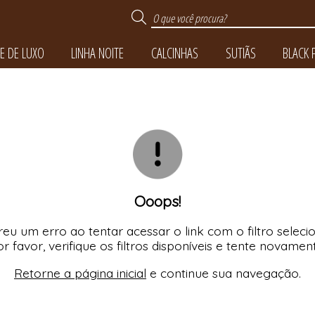
E DE LUXO
LINHA NOITE
CALCINHAS
SUTIÃS
BLACK 
TODOS DE TOQUE DE 
TODOS DE BLACK FRI
TODOS DE LINHA NO
TODOS DE CALCINH
TODOS DE SUTIÃS
Ooops!
eu um erro ao tentar acessar o link com o filtro seleci
r favor, verifique os filtros disponíveis e tente novamen
Retorne a página inicial
e continue sua navegação.