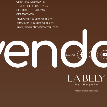
CNPJ 15.651.092/0001-47
RUA ALFREDO BARDY, 49
CENTRO, JURUAIA/MG
CEP 37805-000
TELEFONE +55 (35) 99858-5947
WHATSAPP +55 (35) 99858-5947
labelymodaintima@hotmail.com
® TODOS DIREITOS RESERVADOS