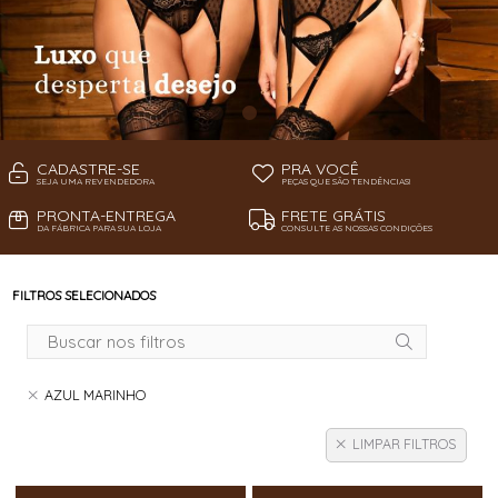
CADASTRE-SE
PRA VOCÊ
SEJA UMA REVENDEDORA
PEÇAS QUE SÃO TENDÊNCIAS!
PRONTA-ENTREGA
FRETE GRÁTIS
DA FÁBRICA PARA SUA LOJA
CONSULTE AS NOSSAS CONDIÇÕES
FILTROS SELECIONADOS
AZUL MARINHO
LIMPAR FILTROS