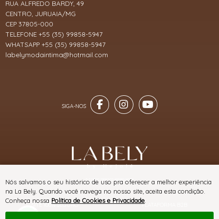
RUA ALFREDO BARDY, 49
CENTRO, JURUAIA/MG
CEP 37805-000
TELEFONE +55 (35) 99858-5947
WHATSAPP +55 (35) 99858-5947
labelymodaintima@hotmail.com
® TODOS DIREITOS RESERVADOS
Nós salvamos o seu histórico de uso pra oferecer a melhor experiência
na La Bely. Quando você navega no nosso site, aceita esta condição.
Conheça nossa
Política de Cookies e Privacidade
.
SITE 100% SEGURO
PLATAFORMA B2B