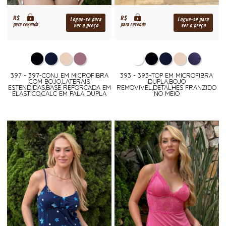
R$
R$
Logue-se para
Logue-se para
para revenda
para revenda
ver o preço
ver o preço
397 - 397-CONJ EM MICROFIBRA
393 - 393-TOP EM MICROFIBRA
COM BOJO,LATERAIS
DUPLA,BOJO
ESTENDIDAS,BASE REFORCADA EM
REMOVIVEL,DETALHES FRANZIDO
ELASTICO,CALC EM PALA DUPLA
NO MEIO