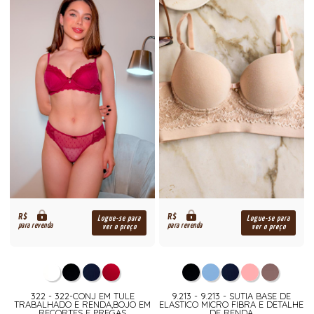
R$
R$
Logue-se para
Logue-se para
para revenda
para revenda
ver o preço
ver o preço
322 - 322-CONJ EM TULE
9.213 - 9.213 - SUTIA BASE DE
TRABALHADO E RENDA,BOJO EM
ELASTICO MICRO FIBRA E DETALHE
RECORTES E PREGAS
DE RENDA