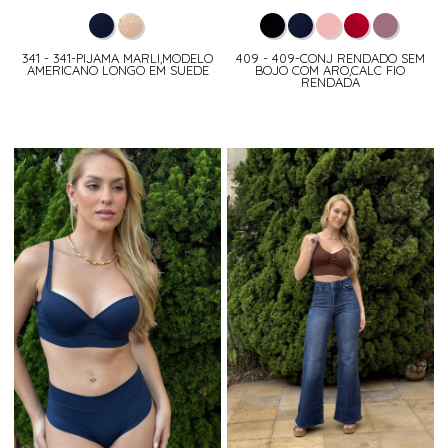
341 - 341-PIJAMA MARLI,MODELO
409 - 409-CONJ RENDADO SEM
AMERICANO LONGO EM SUEDE
BOJO COM ARO,CALC FIO
RENDADA