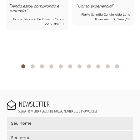
Ainda estou comprando e
Otima experiência!
amando
Flávia Samilla De Almeida Leite
Rosae Eduarda De Oliveira Matos
Itapecerica Da Serra/SP
Boa Vista/RR
NEWSLETTER
SEJA A PRIMEIRA A SABER DE NOSSAS NOVIDADES E PROMOÇÕES!