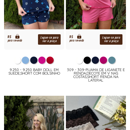
R$
R$
Logue-se para
Logue-se para
para revenda
para revenda
ver o preço
ver o preço
9.250 - 9.250 BABY DOLL EM
309 - 309-PIJAMA DE LIGANETE E
SUEDE,SHORT COM BOLSINHO
RENDA,DECOTE EM V NAS
COSTAS,SHORT RENDA NA
LATERAL