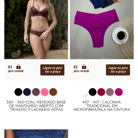
R$
R$
Logue-se para
Logue-se para
para revenda
para revenda
ver o preço
ver o preço
360 - 360-CONJ RENDADO BASE
407 - 407- CALCINHA
DE MANTA,MEIO ABERTO COM
TRADICIONAL EM
TIRAS,FIO 3 LACINHOS ATRAS
MICROFIBRA,PALA NA CINTURA