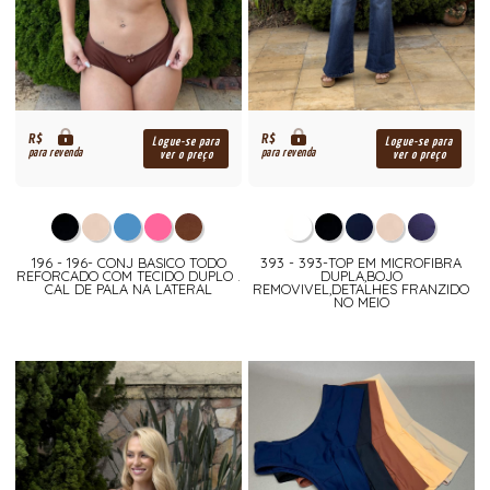
R$
R$
Logue-se para
Logue-se para
para revenda
para revenda
ver o preço
ver o preço
196 - 196- CONJ BASICO TODO
393 - 393-TOP EM MICROFIBRA
REFORCADO COM TECIDO DUPLO .
DUPLA,BOJO
CAL DE PALA NA LATERAL
REMOVIVEL,DETALHES FRANZIDO
NO MEIO