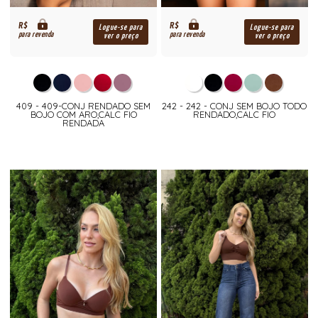
R$
R$
Logue-se para
Logue-se para
para revenda
para revenda
ver o preço
ver o preço
409 - 409-CONJ RENDADO SEM
242 - 242 - CONJ SEM BOJO TODO
BOJO COM ARO,CALC FIO
RENDADO,CALC FIO
RENDADA