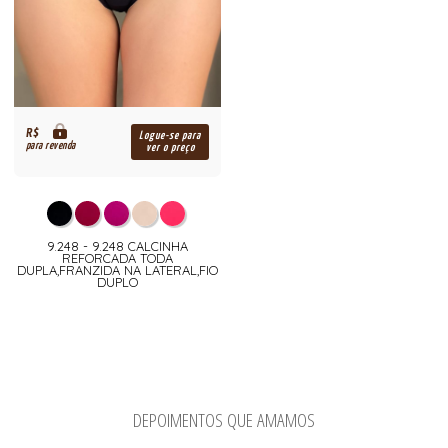
R$
Logue-se para
para revenda
ver o preço
9.248 - 9.248 CALCINHA
REFORCADA TODA
DUPLA,FRANZIDA NA LATERAL,FIO
DUPLO
DEPOIMENTOS QUE AMAMOS