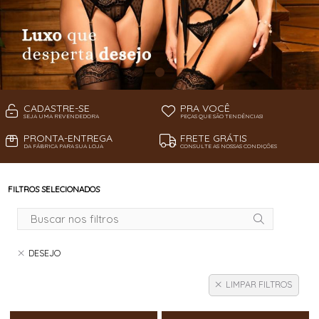
CADASTRE-SE
PRA VOCÊ
SEJA UMA REVENDEDORA
PEÇAS QUE SÃO TENDÊNCIAS!
PRONTA-ENTREGA
FRETE GRÁTIS
DA FÁBRICA PARA SUA LOJA
CONSULTE AS NOSSAS CONDIÇÕES
FILTROS SELECIONADOS
DESEJO
LIMPAR FILTROS