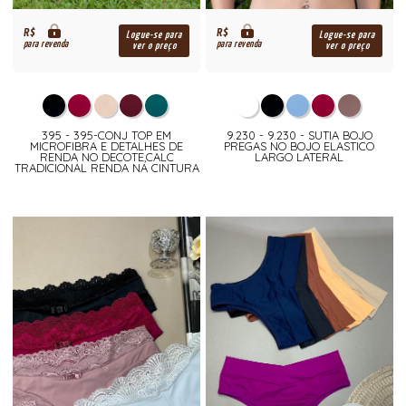
R$
R$
Logue-se para
Logue-se para
para revenda
para revenda
ver o preço
ver o preço
395 - 395-CONJ TOP EM
9.230 - 9.230 - SUTIA BOJO
MICROFIBRA E DETALHES DE
PREGAS NO BOJO ELASTICO
RENDA NO DECOTE,CALC
LARGO LATERAL
TRADICIONAL RENDA NA CINTURA