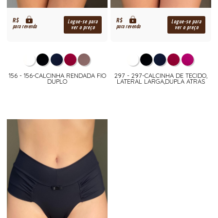
R$
R$
Logue-se para
Logue-se para
para revenda
para revenda
ver o preço
ver o preço
156 - 156-CALCINHA RENDADA FIO
297 - 297-CALCINHA DE TECIDO,
DUPLO
LATERAL LARGA,DUPLA ATRAS