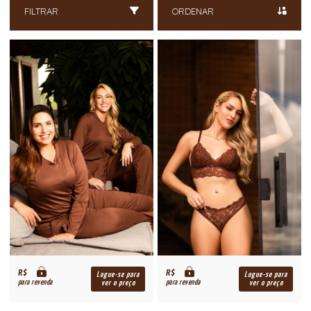
FILTRAR
ORDENAR
R$
R$
Logue-se para
Logue-se para
para revenda
para revenda
ver o preço
ver o preço