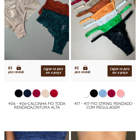
R$
R$
Logue-se para
Logue-se para
para revenda
para revenda
ver o preço
ver o preço
406 - 406-CALCINHA FIO TODA
417 - 417-FIO STRING RENDADO
RENDADA,CINTURA ALTA
COM REGULAGEM