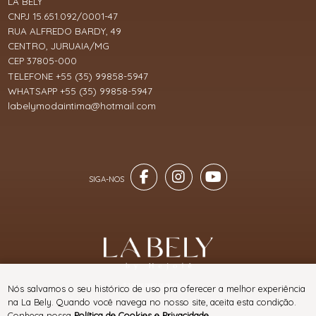
LA BELY
CNPJ 15.651.092/0001-47
RUA ALFREDO BARDY, 49
CENTRO, JURUAIA/MG
CEP 37805-000
TELEFONE +55 (35) 99858-5947
WHATSAPP +55 (35) 99858-5947
labelymodaintima@hotmail.com
® TODOS DIREITOS RESERVADOS
Nós salvamos o seu histórico de uso pra oferecer a melhor experiência
na La Bely. Quando você navega no nosso site, aceita esta condição.
Conheça nossa
Política de Cookies e Privacidade
.