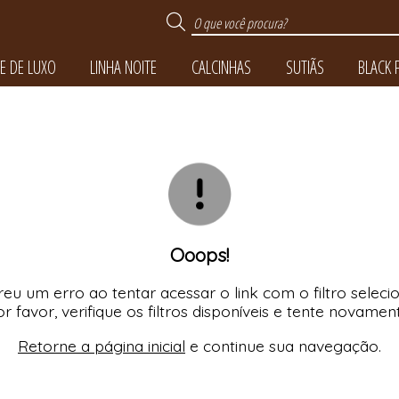
E DE LUXO
LINHA NOITE
CALCINHAS
SUTIÃS
BLACK 
TODOS DE TOQUE DE 
TODOS DE BLACK FRI
TODOS DE LINHA NO
TODOS DE CALCINH
TODOS DE SUTIÃS
Ooops!
eu um erro ao tentar acessar o link com o filtro seleci
r favor, verifique os filtros disponíveis e tente novamen
Retorne a página inicial
e continue sua navegação.