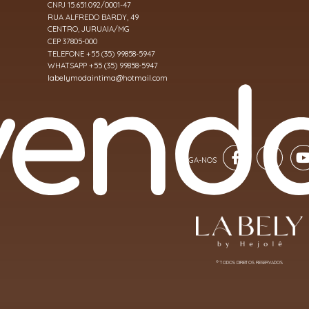
CNPJ 15.651.092/0001-47
RUA ALFREDO BARDY, 49
CENTRO, JURUAIA/MG
CEP 37805-000
TELEFONE +55 (35) 99858-5947
WHATSAPP +55 (35) 99858-5947
labelymodaintima@hotmail.com
® TODOS DIREITOS RESERVADOS