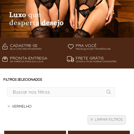
CADASTRE-SE
PRA VOCÊ
SEJA UMA REVENDEDORA
PEÇAS QUE SÃO TENDÊNCIAS!
PRONTA-ENTREGA
FRETE GRÁTIS
DA FÁBRICA PARA SUA LOJA
CONSULTE AS NOSSAS CONDIÇÕES
FILTROS SELECIONADOS
VERMELHO
LIMPAR FILTROS