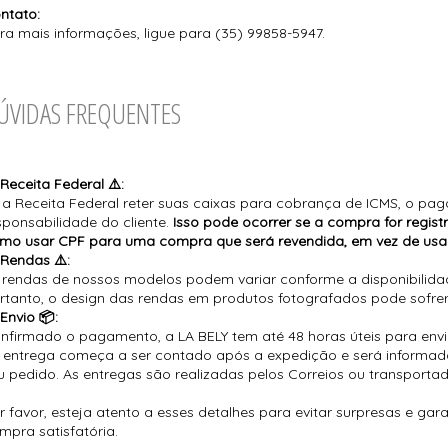
ntato:
ra mais informações, ligue para (35) 99858-5947.
ÚVIDAS FREQUENTES
 Receita Federal ⚠️:
 a Receita Federal reter suas caixas para cobrança de ICMS, o pa
sponsabilidade do cliente.
Isso pode ocorrer se a compra for regis
mo usar CPF para uma compra que será revendida, em vez de usa
 Rendas ⚠️:
 rendas de nossos modelos podem variar conforme a disponibilida
rtanto, o design das rendas em produtos fotografados pode sofrer
 Envio 📦:
nfirmado o pagamento, a LA BELY tem até 48 horas úteis para env
 entrega começa a ser contado após a expedição e será informado
u pedido. As entregas são realizadas pelos Correios ou transportad
r favor, esteja atento a esses detalhes para evitar surpresas e gar
mpra satisfatória.