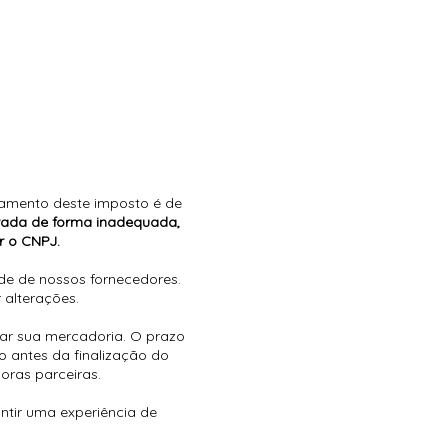
gamento deste imposto é de
trada de forma inadequada,
r o CNPJ.
de de nossos fornecedores.
 alterações.
iar sua mercadoria. O prazo
 antes da finalização do
oras parceiras.
antir uma experiência de