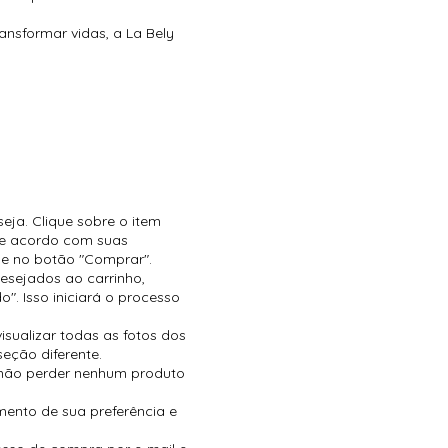
nsformar vidas, a La Bely
.
eja. Clique sobre o item
 de acordo com suas
ue no botão "Comprar".
esejados ao carrinho,
o". Isso iniciará o processo
isualizar todas as fotos dos
eção diferente.
 não perder nenhum produto
ento de sua preferência e