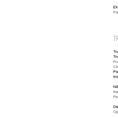
EX
Pa
T
Tr
Tr
Pr
Cl
Pa
tr
Nã
It
Pe
De
Op