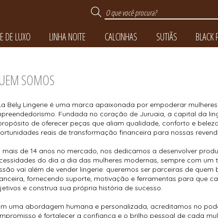
E DE LUXO
LINHA NOITE
CALCINHAS
SUTIÃS
BLACK 
UEM SOMOS
TODOS DE TOQUE DE 
TODOS DE BLACK FRI
TODOS DE LINHA NO
TODOS DE CALCINH
TODOS DE SUTIÃS
La Bely Lingerie é uma marca apaixonada por empoderar mulheres
preendedorismo. Fundada no coração de Juruaia, a capital da ling
propósito de oferecer peças que aliam qualidade, conforto e belez
ortunidades reais de transformação financeira para nossas revend
 mais de 14 anos no mercado, nos dedicamos a desenvolver prod
cessidades do dia a dia das mulheres modernas, sempre com um t
ssão vai além de vender lingerie: queremos ser parceiras de quem
nanceira, fornecendo suporte, motivação e ferramentas para que c
jetivos e construa sua própria história de sucesso.
m uma abordagem humana e personalizada, acreditamos no pode
mpromisso é fortalecer a confiança e o brilho pessoal de cada mul