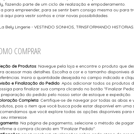
ly, fazendo parte de um ciclo de realização e empoderamento.
ja para empreender, para se sentir bem consigo mesma ou para tra
tá aqui para vestir sonhos e criar novas possibilidades.
La Bely Lingerie - VESTINDO SONHOS, TRNSFORMANDO HISTORIAS
OMO COMPRAR
leção de Produtos
: Navegue pela loja e encontre o produto que des
ra acessar mais detalhes. Escolha a cor e o tamanho disponíveis
eferências. Insira a quantidade desejada no campo indicado e cliq
visão e Finalização do Pedido
: Após adicionar todos os produtos d
ossiga para finalizar sua compra clicando no botão "Finalizar Pedid
 preparação do pedido pelo nosso setor de estoque e expedição.
ploração Completa
: Certifique-se de navegar por todas as abas e v
odutos, pois o item que você busca pode estar disponível em uma s
comendamos que você explore todas as opções disponíveis para
 seu interesse.
gamento
: Na página de pagamento, selecione o método de pagam
nfirme a compra clicando em "Finalizar Pedido".