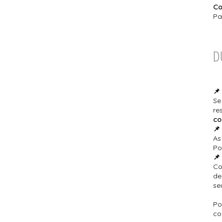
Co
Pa
D
📌
Se
re
co
📌
As
Po
📌
Co
de
se
Po
co