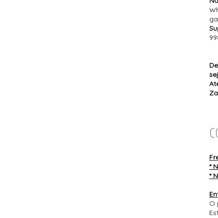
No
Wh
ga
Su
99
De
se
At
Za
C
Fr
* 
* 
En
O 
Es