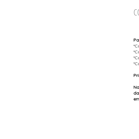
C
Pa
*C
*C
*C
*C
Pr
Na
da
em