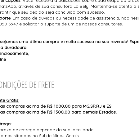
tificações
: Você receberá atualizações sobre cada etapa do proc
atsApp, através de sua consultora La Bely. Mantenha-se atento a
rantir que seu pedido seja concluído com sucesso.
porte
: Em caso de dúvidas ou necessidade de assistência, não hes
858-5947 e solicitar o suporte de um de nossos consultores.
sejamos uma ótima compra e muito sucesso na sua revenda! Espe
ja duradoura!
enciosamente,
íne
ONDIÇÕES DE FRETE
ete Grátis:
Nas compras acima de R$ 1000,00 para MG,SP,RJ e ES.
Nas compras acima de R$ 1500,00 para demais Estados.
trega:
prazo de entrega depende da sua localidade.
tamos situados no Sul de Minas Gerais.