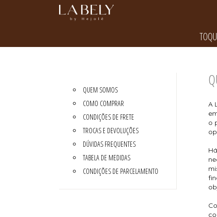
TOQU
TODOS DE TOQUE DE LUXO
TODOS DE LINHA NOITE
TODOS DE CALCINHAS
TODOS DE SUTIÃS
TODOS DE BLACK FRIDAY
CAMISOLA
BABY DOLL
CALCINHA FIO
SUTIÃ AVULSO
ACESSÓRIOS
CONJUNTO SOFISTICADO
CAMISOLA
CALCINHA TRADICIONAL
TOP
Q
PIJAMA INVERNO
ROBY
ROBY
QUEM SOMOS
SUTIÃ AVULSO
COMO COMPRAR
A 
em
CONDIÇÕES DE FRETE
o 
TROCAS E DEVOLUÇÕES
op
DÚVIDAS FREQUENTES
Há
TABELA DE MEDIDAS
ne
mi
CONDIÇÕES DE PARCELAMENTO
fi
ob
Co
co