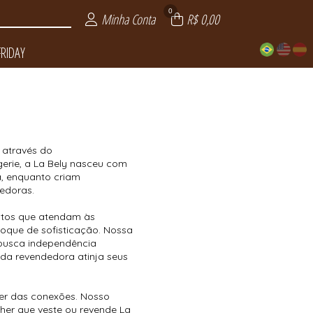
0
Minha Conta
R$ 0,00
FRIDAY
LUXO
DAY
ITE
AS
 através do
erie, a La Bely nasceu com
a, enquanto criam
edoras.
utos que atendam às
oque de sofisticação. Nossa
 busca independência
ada revendedora atinja seus
r das conexões. Nosso
her que veste ou revende La