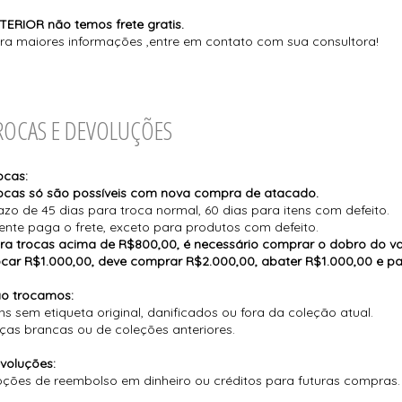
TERIOR não temos frete gratis.
ra maiores informações ,entre em contato com sua consultora!
ROCAS E DEVOLUÇÕES
ocas:
ocas só são possíveis com nova compra de atacado.
azo de 45 dias para troca normal, 60 dias para itens com defeito.
iente paga o frete, exceto para produtos com defeito.
ra trocas acima de R$800,00, é necessário comprar o dobro do val
ocar R$1.000,00, deve comprar R$2.000,00, abater R$1.000,00 e p
o trocamos:
ens sem etiqueta original, danificados ou fora da coleção atual.
ças brancas ou de coleções anteriores.
voluções:
ções de reembolso em dinheiro ou créditos para futuras compras.