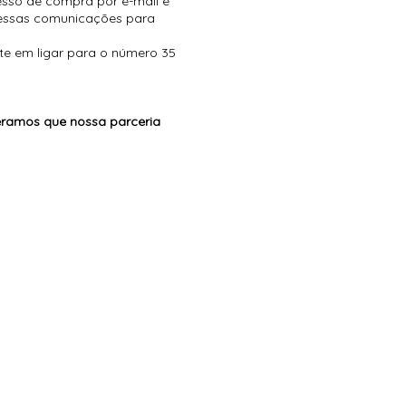
esso de compra por e-mail e
 essas comunicações para
ite em ligar para o número 35
ramos que nossa parceria