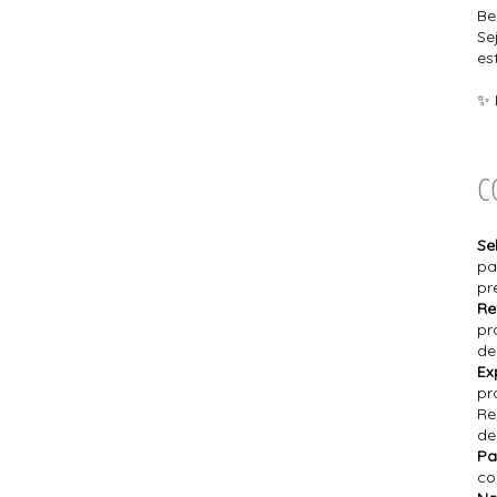
Be
Se
es
✨ 
C
Se
pa
pr
Re
pr
de
Ex
pr
Re
de
Pa
co