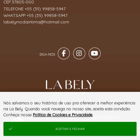
CEP 37805-000
TELEFONE +55 (35) 99858-5947
WHATSAPP +55 (35) 99858-5947
labelymodaintima@hotmail.com
® TODOS DIREITOS RESERVADOS
Nós salvamos o seu histórico de uso pra oferecer a melhor experiência
na La Bely. Quando você navega no nosso site, aceita esta condição.
Conheça nossa
Política de Cookies e Privacidade
.
SITE 100% SEGURO
PLATAFORMA B2B
ACEITAR E FECHAR