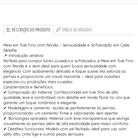
DESCRIÇÃO DO PRODUTO
TABELA DE MEDIDAS
Meia em Tule Fino com Renda – Sensualidade e Sofisticação em Cada
Detalhe
📌 Introdução atrativa:
Perfeita para compor looks ousados e sofisticados, a Meia em Tule Fino
com Renda é o item ideal para quem busca sensualidade com
elegância. Com acabamento delicado e toque suave, ela valoriza as
pernas e proporciona um visual marcante – ideal para ocasiões
especiais ou produções mais ousadas.
Características e Benefícios:
✔ Composição do material: Confeccionada em tule fino de alta
qualidade, leve e confortável, com detalhe em renda floral no cós que
garante um toque romântico e elegante.
✔ Modelagem e caimento: Ajusta-se perfeitamente às pernas,
proporcionando um caimento firme e valorizando sem apertar.
✔ Tecnologias aplicadas: Material com leve transparência que alonga
visualmente as pernas, além de alta elasticidade para maior conforto.
✔ Detalhes funcionais: Modelo com pé fechado, ideal para uso com
salto alto, cinta-liga e outras peças sensuais.