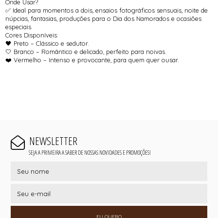
Onde Usar?
✅ Ideal para momentos a dois, ensaios fotográficos sensuais, noite de
núpcias, fantasias, produções para o Dia dos Namorados e ocasiões
especiais.
Cores Disponíveis:
🖤 Preto – Clássico e sedutor.
🤍 Branco – Romântico e delicado, perfeito para noivas.
❤️ Vermelho – Intenso e provocante, para quem quer ousar.
NEWSLETTER
SEJA A PRIMEIRA A SABER DE NOSSAS NOVIDADES E PROMOÇÕES!
EU QUERO