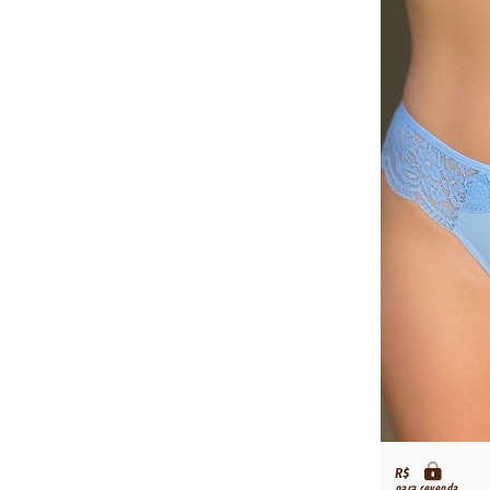
R$
para revenda