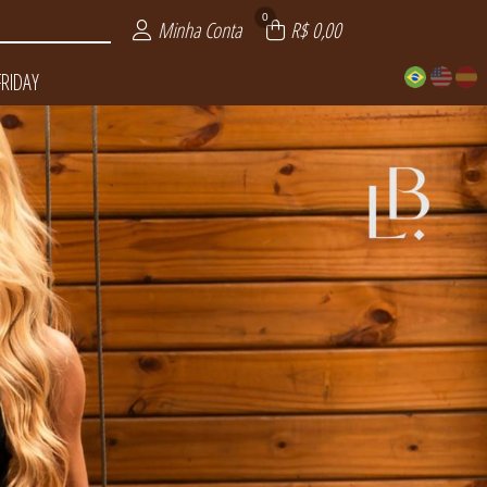
0
Minha Conta
R$ 0,00
FRIDAY
LUXO
DAY
ITE
AS