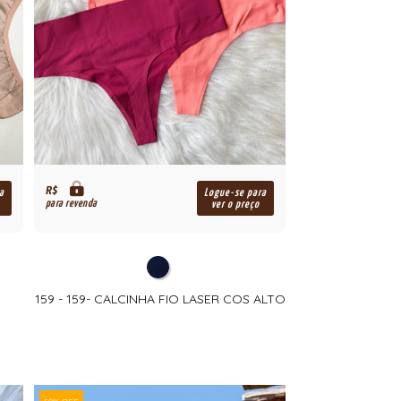
R$
a
Logue-se para
para revenda
ver o preço
159 - 159- CALCINHA FIO LASER COS ALTO