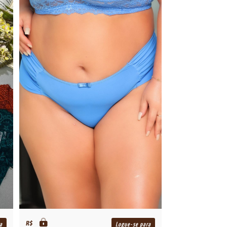
R$
a
Logue-se para