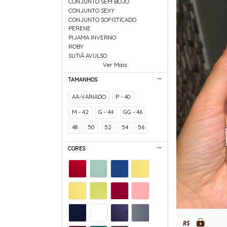
CONJUNTO SEM BOJO
CONJUNTO SEXY
CONJUNTO SOFISTICADO
PERENE
PIJAMA INVERNO
ROBY
SUTIÃ AVULSO
Ver Mais
TAMANHOS
AA-VARIADO
P - 40
M - 42
G - 44
GG - 46
48
50
52
54
56
CORES
R$