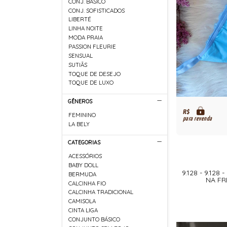
CONJ. BASICO
CONJ. SOFISTICADOS
LIBERTÉ
LINHA NOITE
MODA PRAIA
PASSION FLEURIE
SENSUAL
SUTIÃS
TOQUE DE DESEJO
TOQUE DE LUXO
GÊNEROS
R$
FEMININO
para revenda
LA BELY
CATEGORIAS
ACESSÓRIOS
BABY DOLL
9.128 - 9.12
BERMUDA
NA FR
CALCINHA FIO
CALCINHA TRADICIONAL
CAMISOLA
CINTA LIGA
CONJUNTO BÁSICO