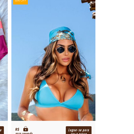
50% OFF
R$
a
Logue-se para
para revenda