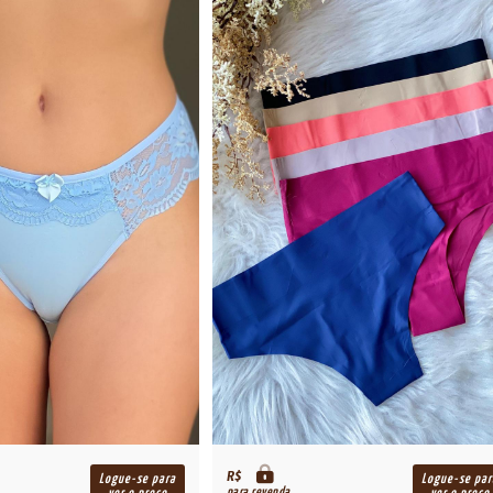
R$
Logue-se para
Logue-se par
para revenda