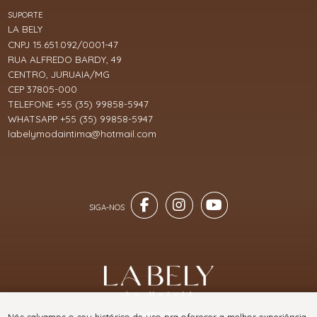
SUPORTE
LA BELY
CNPJ 15.651.092/0001-47
RUA ALFREDO BARDY, 49
CENTRO, JURUAIA/MG
CEP 37805-000
TELEFONE +55 (35) 99858-5947
WHATSAPP +55 (35) 99858-5947
labelymodaintima@hotmail.com
® TODOS DIREITOS RESERVADOS