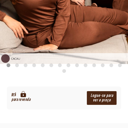
CACAU
R$
Logue-se para
para revenda
ver o preço