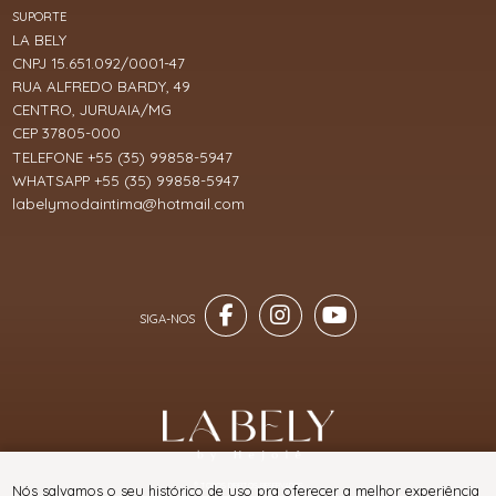
SUPORTE
LA BELY
CNPJ 15.651.092/0001-47
RUA ALFREDO BARDY, 49
CENTRO, JURUAIA/MG
CEP 37805-000
TELEFONE +55 (35) 99858-5947
WHATSAPP +55 (35) 99858-5947
labelymodaintima@hotmail.com
® TODOS DIREITOS RESERVADOS
Nós salvamos o seu histórico de uso pra oferecer a melhor experiência