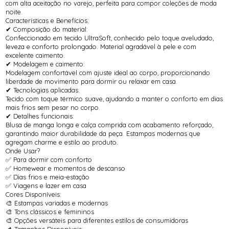
com alta aceitação no varejo, perfeita para compor coleções de moda
noite.
Características e Benefícios:
✔ Composição do material:
Confeccionado em tecido UltraSoft, conhecido pelo toque aveludado,
leveza e conforto prolongado. Material agradável à pele e com
excelente caimento.
✔ Modelagem e caimento:
Modelagem confortável com ajuste ideal ao corpo, proporcionando
liberdade de movimento para dormir ou relaxar em casa.
✔ Tecnologias aplicadas:
Tecido com toque térmico suave, ajudando a manter o conforto em dias
mais frios sem pesar no corpo.
✔ Detalhes funcionais:
Blusa de manga longa e calça comprida com acabamento reforçado,
garantindo maior durabilidade da peça. Estampas modernas que
agregam charme e estilo ao produto.
Onde Usar?
✅ Para dormir com conforto
✅ Homewear e momentos de descanso
✅ Dias frios e meia-estação
✅ Viagens e lazer em casa
Cores Disponíveis:
🎨 Estampas variadas e modernas
🎨 Tons clássicos e femininos
🎨 Opções versáteis para diferentes estilos de consumidoras
📌 Tamanhos Disponíveis: