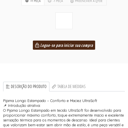
+1 PEÇA
-1 PEÇA
PREENCHER A QTDE
Logue-se para iniciar sua compra
DESCRIÇÃO DO PRODUTO
TABELA DE MEDIDAS
Pijama Longo Estampado – Conforto e Maciez UltraSoft
📌 Introdução atrativa:
O Pijama Longo Estampado em tecido UltraSoft foi desenvolvido para
proporcionar máximo conforto, toque extremamente macio e excelente
sensação térmica para os momentos de descanso. Ideal para clientes
que valorizam bem-estar sem abrir mão de estilo, é uma peça versátil e