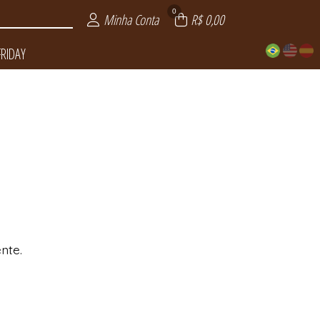
0
Minha Conta
R$ 0,00
FRIDAY
LUXO
DAY
ITE
AS
nte.