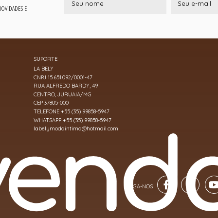
 NOVIDADES E
SUPORTE
LA BELY
CNPJ 15.651.092/0001-47
RUA ALFREDO BARDY, 49
CENTRO, JURUAIA/MG
CEP 37805-000
TELEFONE +55 (35) 99858-5947
WHATSAPP +55 (35) 99858-5947
labelymodaintima@hotmail.com