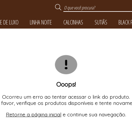
E DE LUXO
LINHA NOITE
CALCINHAS
SUTIÃS
BLACK 
TODOS DE TOQUE DE 
TODOS DE BLACK FRI
TODOS DE LINHA NO
TODOS DE CALCINH
TODOS DE SUTIÃS
Ooops!
Ocorreu um erro ao tentar acessar o link do produto.
 favor, verifique os produtos disponíveis e tente novame
Retorne a página inicial
e continue sua navegação.