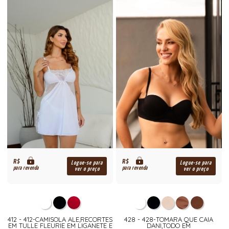
R$
R$
Logue-se para
Logue-se para
para revenda
para revenda
ver o preço
ver o preço
412 - 412-CAMISOLA ALE,RECORTES
428 - 428-TOMARA QUE CAIA
EM TULLE FLEURIE EM LIGANETE E
DANI,TODO EM