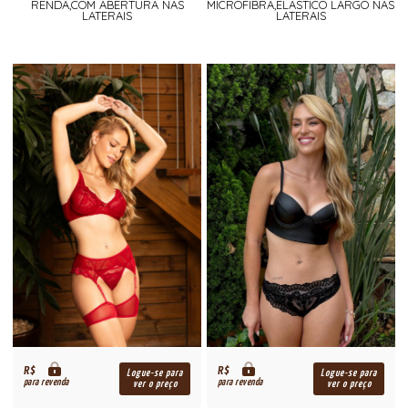
RENDA,COM ABERTURA NAS
MICROFIBRA,ELASTICO LARGO NAS
LATERAIS
LATERAIS
R$
R$
Logue-se para
Logue-se para
para revenda
para revenda
ver o preço
ver o preço