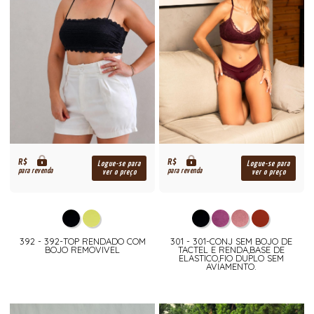
R$
R$
Logue-se para
Logue-se para
para revenda
para revenda
ver o preço
ver o preço
392 - 392-TOP RENDADO COM
301 - 301-CONJ SEM BOJO DE
BOJO REMOVIVEL
TACTEL E RENDA,BASE DE
ELASTICO,FIO DUPLO SEM
AVIAMENTO.