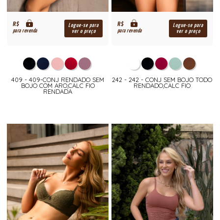
R$
R$
Logue-se para
Logue-se para
para revenda
para revenda
ver o preço
ver o preço
409 - 409-CONJ RENDADO SEM
242 - 242 - CONJ SEM BOJO TODO
BOJO COM ARO,CALC FIO
RENDADO,CALC FIO
RENDADA