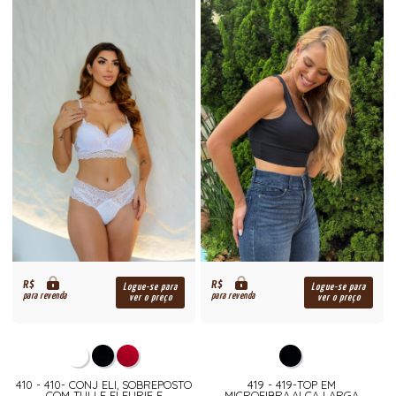
R$
R$
Logue-se para
Logue-se para
para revenda
para revenda
ver o preço
ver o preço
410 - 410- CONJ ELI, SOBREPOSTO
419 - 419-TOP EM
COM TULLE FLEURIE E
MICROFIBRA,ALCA LARGA