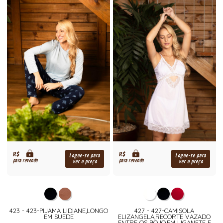
R$
R$
Logue-se para
Logue-se para
para revenda
para revenda
ver o preço
ver o preço
423 - 423-PIJAMA LIDIANE,LONGO
427 - 427-CAMISOLA
EM SUEDE
ELIZANGELA,RECORTE VAZADO
ENTRE OS BOJO,EM LIGANETE E