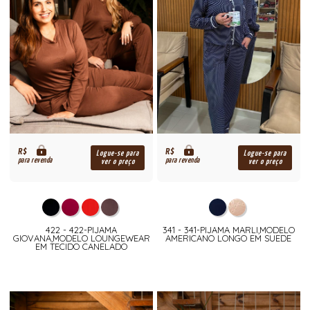
R$
R$
Logue-se para
Logue-se para
para revenda
para revenda
ver o preço
ver o preço
422 - 422-PIJAMA
341 - 341-PIJAMA MARLI,MODELO
GIOVANA,MODELO LOUNGEWEAR
AMERICANO LONGO EM SUEDE
EM TECIDO CANELADO