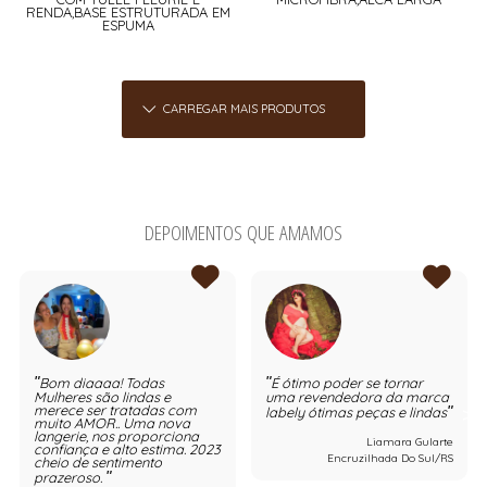
RENDA,BASE ESTRUTURADA EM
ESPUMA
CARREGAR MAIS PRODUTOS
DEPOIMENTOS QUE AMAMOS
Bom diaaaa! Todas
É ótimo poder se tornar
Mulheres são lindas e
uma revendedora da marca
merece ser tratadas com
labely ótimas peças e lindas
muito AMOR.. Uma nova
langerie, nos proporciona
Liamara Gularte
confiança e alto estima. 2023
Encruzilhada Do Sul/RS
cheio de sentimento
prazeroso.