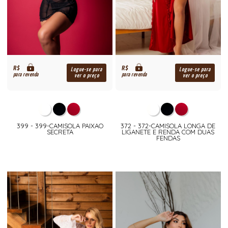
R$
R$
Logue-se para
Logue-se para
para revenda
para revenda
ver o preço
ver o preço
399 - 399-CAMISOLA PAIXAO
372 - 372-CAMISOLA LONGA DE
SECRETA
LIGANETE E RENDA COM DUAS
FENDAS