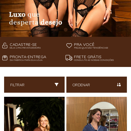
CADASTRE-SE
PRA VOCÊ
SEJA UMA REVENDEDORA
PEÇAS QUE SÃO TENDÊNCIAS!
PRONTA-ENTREGA
FRETE GRÁTIS
DA FÁBRICA PARA SUA LOJA
CONSULTE AS NOSSAS CONDIÇÕES
FILTRAR
ORDENAR