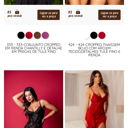
R$
R$
Logue-se para
Logue-se para
para revenda
para revenda
ver o preço
ver o preço
333 - 333-CONJUNTO CROPPED
424 - 424-CROPPED THAIS,SEM
EM RENDA CHANTILLY E DETALHE
BOJO COM ARO,EM
EM PREGAS DE TULE FINO
TECIDO,DETALHES TULE FINO E
RENDA