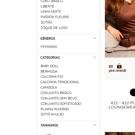
CONJ. BASICO
LIBERTÉ
LINHA NOITE
PASSION FLEURIE
SUTIÃS
TOQUE DE LUXO
GÊNEROS
FEMININO
CATEGORIAS
BABY DOLL
R$
para revenda
BERMUDA
CALCINHA FIO
CALCINHA TRADICIONAL
CAMISOLA
CONJUNTO BÁSICO
CONJUNTO SEM BOJO
422 - 422-
CONJUNTO SOFISTICADO
LOUNGEWEA
PIJAMA INVERNO
SUTIÃ AVULSO
TAMANHOS