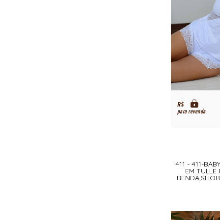
R$
para revenda
411 - 411-BA
EM TULLE 
RENDA,SHOR