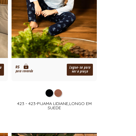
R$
a
Logue-se para
para revenda
ver o preço
423 - 423-PIJAMA LIDIANE,LONGO EM
SUEDE