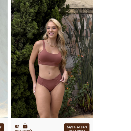
R$
a
Logue-se para
para revenda