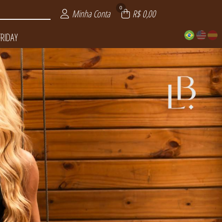
0
Minha Conta
R$ 0,00
FRIDAY
LUXO
DAY
ITE
AS