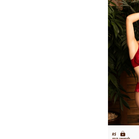
R$
para revenda