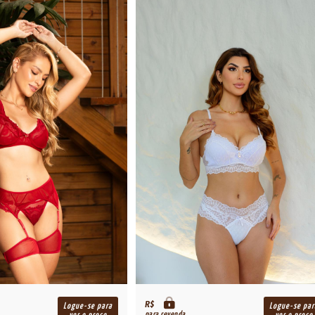
R$
Logue-se para
Logue-se par
para revenda