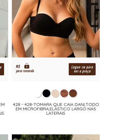
R$
a
Logue-se para
para revenda
ver o preço
EM
428 - 428-TOMARA QUE CAIA DANI,TODO
EM MICROFIBRA,ELASTICO LARGO NAS
IS
LATERAIS