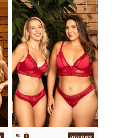
R$
a
Logue-se para