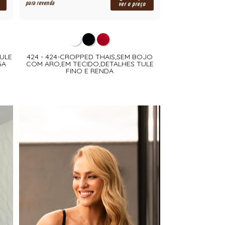
para revenda
ver o preço
TULE
424 - 424-CROPPED THAIS,SEM BOJO
GA
COM ARO,EM TECIDO,DETALHES TULE
FINO E RENDA