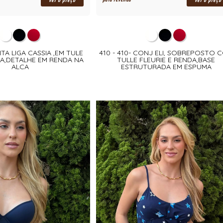
ver o preço
ver o preço
NTA LIGA CASSIA ,EM TULE
410 - 410- CONJ ELI, SOBREPOSTO 
DA,DETALHE EM RENDA NA
TULLE FLEURIE E RENDA,BASE
ALCA
ESTRUTURADA EM ESPUMA