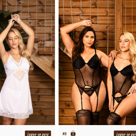
R$
Logue-se para
Logue-se par