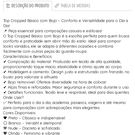
DESCRIÇÃO DO PRODUTO
TABELA DE MEDIDAS
Top Cropped Básico com Bojo – Conforto e Versatilidade para o Dia a
Dia!
📌 Peça essencial para composições casuais e estilosas!
O Top Cropped Básico com Bojo é a escolha perfeita para quem busca
conforto e praticidade sem abrir mão do estilo. Ideal para compor
looks variados, ele se adapta a diferentes ocasiões e combina
facilmente com outras peças do guarda-roupa.
Características e Benefícios:
✔ Composição do material: Produzido em tecido de alta qualidade,
proporcionando toque macio, elasticidade e ótimo ajuste ao corpo.
✔ Modelagem e caimento: Design justo e estruturado com franzido no
busto para valorizar a silhueta.
✔ Bojo removivel: Oferece diversidade na hora de colocar.
✔ Alças finas e reforçadas: Maior segurança e conforto durante o uso.
✔ Detalhes funcionais: Tecido leve e respirável, ideal para dias quentes.
Onde Usar?
✅ Perfeito para o dia a dia, academia, passeios, viagens e até mesmo
para composições com sobreposições mais elegantes.
Cores Disponíveis:
🖤 Preto – Clássico e indispensável.
⚪ Branco – Versátil e atemporal.
🤎 Nude – Discreto e sofisticado.
💖 Olinda – Feminino e vibrante.